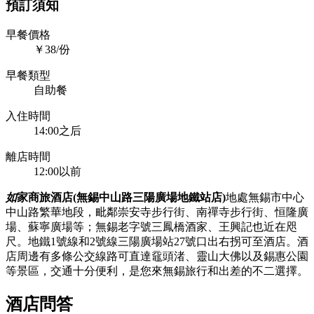
預訂須知
早餐價格
￥38/份
早餐類型
自助餐
入住時間
14:00之后
離店時間
12:00以前
如
家商旅酒店(無錫中山路三陽廣場地鐵站店)
地處無錫市中心
中山路繁華地段，毗鄰崇安寺步行街、南禪寺步行街、恒隆廣
場、蘇寧廣場等；無錫老字號三鳳橋酒家、王興記也近在咫
尺。地鐵1號線和2號線三陽廣場站27號口出右拐可至酒店。酒
店周邊有多條公交線路可直達黿頭渚、靈山大佛以及錫惠公園
等景區，交通十分便利，是您來無錫旅行和出差的不二選擇。
酒店問答