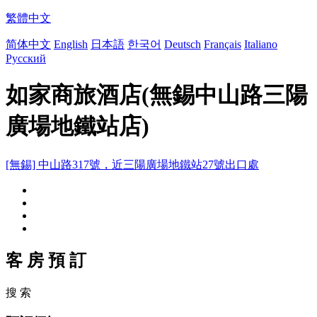
繁體中文
简体中文
English
日本語
한국어
Deutsch
Français
Italiano
Русский
如家商旅酒店(無錫中山路三陽
廣場地鐵站店)
[無錫] 中山路317號，近三陽廣場地鐵站27號出口處
客 房 預 訂
搜 索